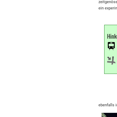
zeitgenöss
ein experi
Hin
ebenfalls 