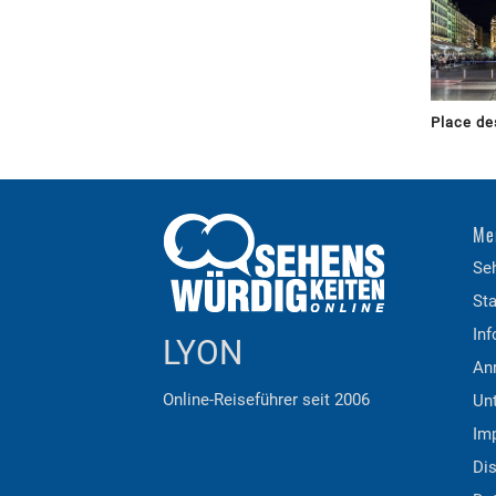
Place de
Me
Se
Sta
Inf
LYON
An
Online-Reiseführer seit 2006
Unt
Im
Di