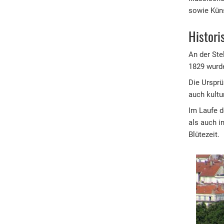
sowie Küns
Histori
An der Ste
1829 wurde
Die Ursprü
auch kultu
Im Laufe d
als auch i
Blütezeit.