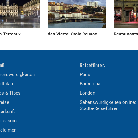
s Terreaux
das Viertel Croix Rousse
Restaurants
nü
Reiseführer:
henswürdigkeiten
Paris
dtplan
Barcelona
os & Tipps
London
reise
Sehenswürdigkeiten online:
Städte-Reiseführer
erkunft
pressum
sclaimer