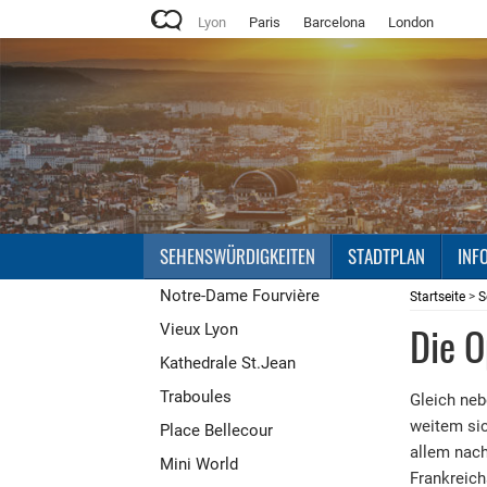
Lyon
Paris
Barcelona
London
SEHENSWÜRDIGKEITEN
STADTPLAN
INF
Notre-Dame Fourvière
Startseite
>
S
Die O
Vieux Lyon
Kathedrale St.Jean
Traboules
Gleich neb
weitem sic
Place Bellecour
allem nach
Mini World
Frankreich