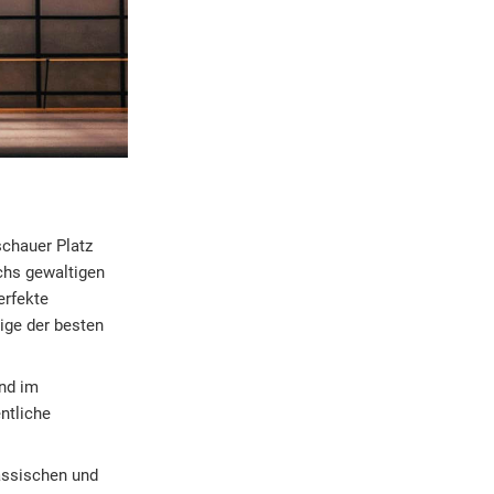
schauer Platz
chs gewaltigen
erfekte
ige der besten
nd im
ntliche
lassischen und