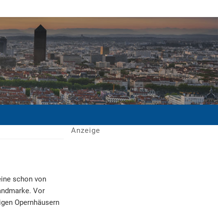
Anzeige
 eine schon von
Landmarke. Vor
htigen Opernhäusern