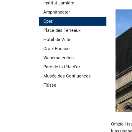
Institut Lumière
Amphitheater
Oper
Place des Terreaux
Hôtel de Ville
Croix-Rousse
Wandmalereien
Parc de la tête d'or
Musée des Confluences
Flüsse
Offiziell i
klassische